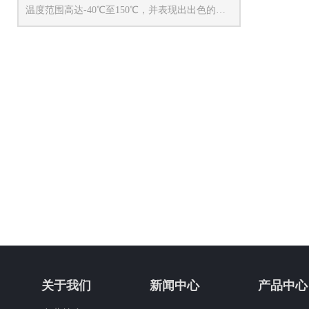
温度范围高达-40℃至150℃，并表现出出色的长
期稳定性。
陶瓷的耐腐蚀性使其在制冷、化工、医药和环保
等领域具有显著优势，并逐步替代常见的扩散硅
压力传感器。
关于我们
新闻中心
产品中心