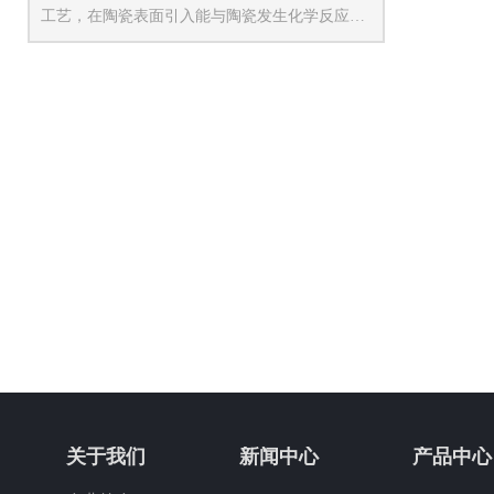
工艺，在陶瓷表面引入能与陶瓷发生化学反应或
物理吸附的金属元素及化合物，促使二者间形成
化学键或强大的物理作用力，实现稳固连接，可
以提高陶瓷的机械性能、耐腐蚀性和导电性。
关于我们
新闻中心
产品中心