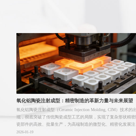
氧化铝陶瓷注射成型：精密制造的革新力量与未来展望
氧化铝陶瓷注射成型（Ceramic Injection Molding, CIM）技术的
现，彻底突破了传统陶瓷成型工艺的局限，实现了复杂形状精密
瓷部件的高效、批量生产，为高端制造的微型化、精密化发展注
了强劲动能。
2026-01-19